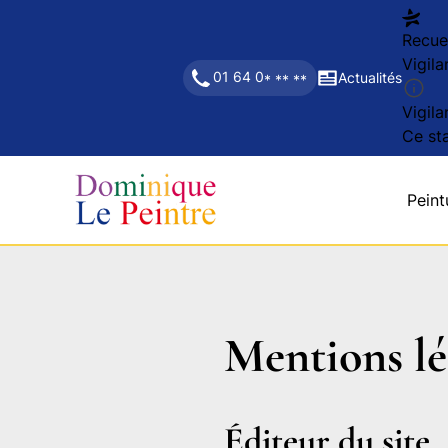
Recuei
Vigila
01 64 0
Actualités
* ** **
Vigila
Ce sta
Peint
Mentions lé
Éditeur du site