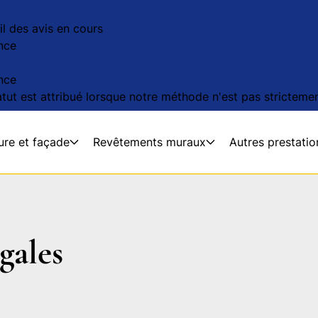
l des avis en cours
nce
nce
tut est attribué lorsque notre méthode n'est pas strictement
ure et façade
Revêtements muraux
Autres prestatio
gales