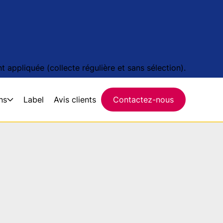
 appliquée (collecte régulière et sans sélection).
ns
Label
Avis clients
Contactez-nous